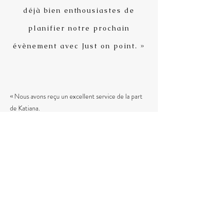
déjà bien enthousiastes de
planifier notre prochain
évènement avec Just on point. »
Nous avons reçu un excellent service de la part
«
de Katiana.
Dès le début Katiana s’assurait que nous avions
tous nos fournisseurs. Si ce n’était pas le cas en
cours de route elle nous aidait en nous proposant
de nouveaux fournisseurs.
En tant que mariée j’ai apprécié sa présence le
jour J. Elle est arrivée à l’heure et s’est occupé de
tout, autant la mariée que les demoiselles